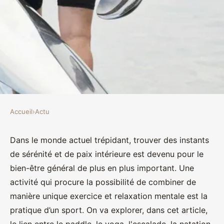
Accueil
›
Actu
ACTU
Les sports qui facilitent la
Dans le monde actuel trépidant, trouver des instants
de sérénité et de paix intérieure est devenu pour le
méditation (escalade, yoga,
bien-être général de plus en plus important. Une
paddle, autres)
activité qui procure la possibilité de combiner de
manière unique exercice et relaxation mentale est la
Amir
•
13 novembre 2023
•
2 min de lecture
pratique d’un sport. On va explorer, dans cet article,