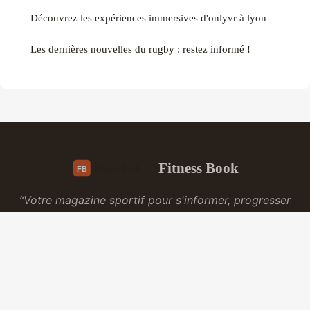
Découvrez les expériences immersives d'onlyvr à lyon
Les dernières nouvelles du rugby : restez informé !
Fitness Book
“Votre magazine sportif pour s'informer, progresser
et se dépasser”
Mentions légales
Contact
© 2026 Fitness Book. Tous droits réservés.