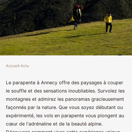
Accueil
›
Actu
ACTU
Découvrez le parapente à
Le parapente à Annecy offre des paysages à couper
le souffle et des sensations inoubliables. Survolez les
annecy : vols inoubliables en
montagnes et admirez les panoramas gracieusement
montagne
façonnés par la nature. Que vous soyez débutant ou
expérimenté, les vols en parapente vous plongent au
Amir
•
2 octobre 2024
•
3 min de lecture
cœur de l'adrénaline et de la beauté alpine.