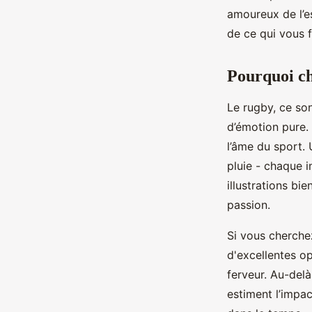
Gareth
•
19/05/2026 12:41
•
10 min de lecture
amoureux de l’es
de ce qui vous fa
Pourquoi ch
Le rugby, ce son
d’émotion pure. 
l’âme du sport.
pluie - chaque i
illustrations bi
passion.
Si vous cherchez
d'excellentes o
ferveur. Au-delà
estiment l’impac