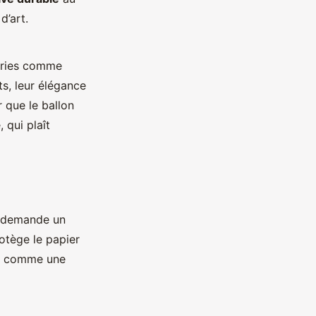
d’art.
séries comme
s, leur élégance
er que le ballon
 qui plaît
e demande un
rotège le papier
git comme une