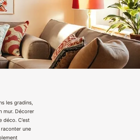
ns les gradins,
un mur. Décorer
e déco. C’est
t raconter une
mplement