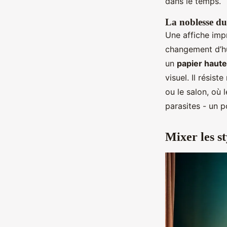
dans le temps.
La noblesse du
Une affiche impr
changement d’humi
un
papier haute
visuel. Il résis
ou le salon, où l
parasites - un p
Mixer les s