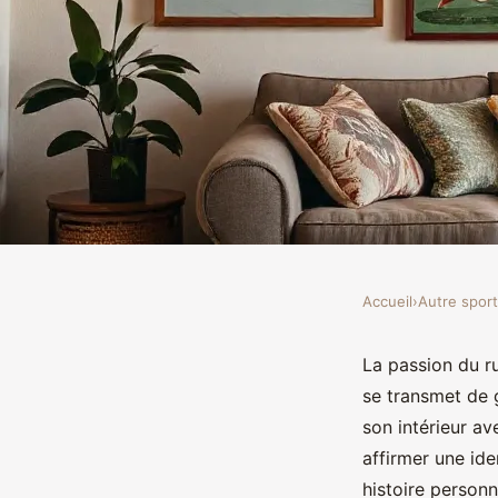
Accueil
›
Autre sport
AUTRE SPORT
5 idées créatives pou
La passion du ru
se transmet de 
espace avec des affic
son intérieur av
affirmer une ide
histoire person