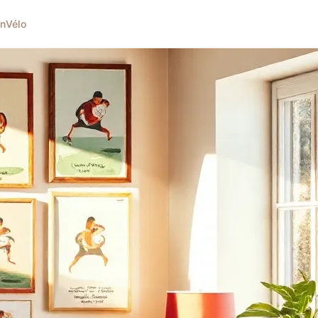
on
Vélo