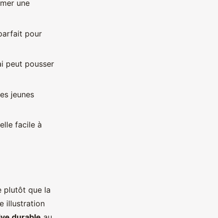
irmer une
parfait pour
ai peut pousser
les jeunes
lle facile à
e plutôt que la
 illustration
ive durable
au