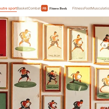
Autre sport
Basket
Combat
Fitness
Foot
Musculati