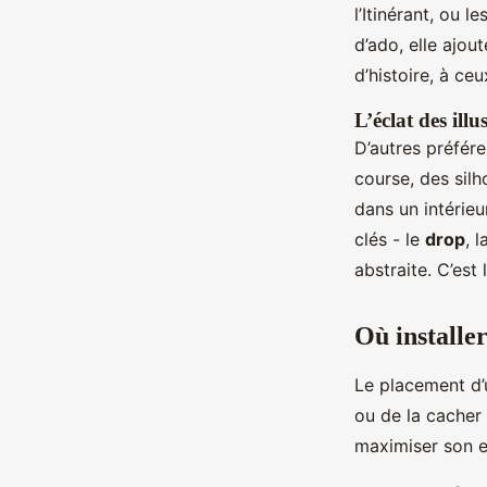
l’Itinérant, ou
d’ado, elle ajo
d’histoire, à ce
L’éclat des ill
D’autres préfére
course, des silh
dans un intérieu
clés - le
drop
, 
abstraite. C’est
Où installe
Le placement d’
ou de la cacher
maximiser son ef