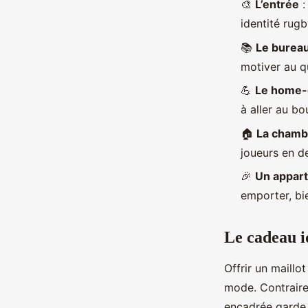
🎨
L’entrée
:
identité rugb
📚
Le bureau
motiver au q
💪
Le home
à aller au bou
🏠
La chamb
joueurs en de
🎉
Un appart
emporter, bie
Le cadeau i
Offrir un maillot
mode. Contrairem
encadrée garde 