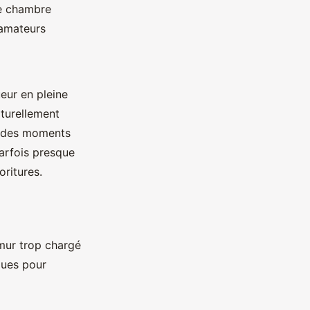
ne chambre
 amateurs
ueur en pleine
aturellement
nt des moments
arfois presque
oritures.
mur trop chargé
ques pour