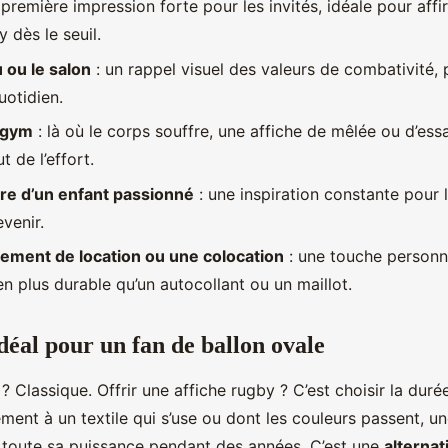
 première impression forte pour les invités, idéale pour aff
y dès le seuil.
 ou le salon
: un rappel visuel des valeurs de combativité, 
uotidien.
-gym
: là où le corps souffre, une affiche de mêlée ou d’ess
t de l’effort.
re d’un enfant passionné
: une inspiration constante pour 
venir.
ement de location ou une colocation
: une touche personne
n plus durable qu’un autocollant ou un maillot.
déal pour un fan de ballon ovale
 ? Classique. Offrir une affiche rugby ? C’est choisir la duré
ent à un textile qui s’use ou dont les couleurs passent, une
toute sa puissance pendant des années. C’est une
alternat