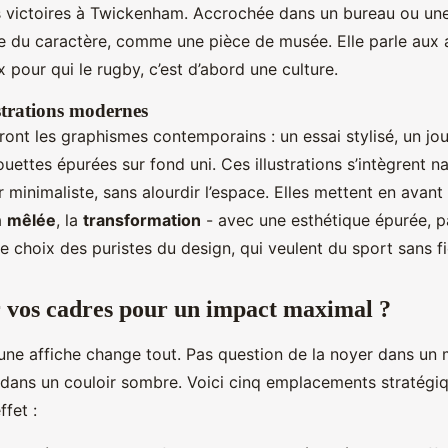
 les victoires à Twickenham. Accrochée dans un bureau ou u
ute du caractère, comme une pièce de musée. Elle parle aux
ux pour qui le rugby, c’est d’abord une culture.
ustrations modernes
ront les graphismes contemporains : un essai stylisé, un jo
ouettes épurées sur fond uni. Ces illustrations s’intègrent n
r minimaliste, sans alourdir l’espace. Elles mettent en ava
la
mêlée
, la
transformation
- avec une esthétique épurée, p
 le choix des puristes du design, qui veulent du sport sans fi
r vos cadres pour un impact maximal ?
une affiche change tout. Pas question de la noyer dans un 
 dans un couloir sombre. Voici cinq emplacements stratégi
fet :