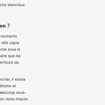
oins silencieux
ion ?
es moments
 elle capte
uche sous la
sité que les
rritoire de
rter, il existe
hétisme et
. Beaucoup sous-
ion reste intacte