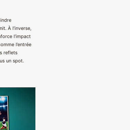
oindre
it. À l’inverse,
nforce l’impact
 comme l’entrée
s reflets
ous un spot.