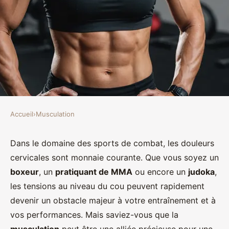
Accueil
›
Musculation
MUSCULATION
Comment la musculation peut-
Dans le domaine des sports de combat, les douleurs
cervicales sont monnaie courante. Que vous soyez un
elle contribuer à une meilleure
boxeur
, un
pratiquant de MMA
ou encore un
judoka
,
gestion des douleurs cervicales
les tensions au niveau du cou peuvent rapidement
chez les pratiquants de sports de
devenir un obstacle majeur à votre entraînement et à
combat?
vos performances. Mais saviez-vous que la