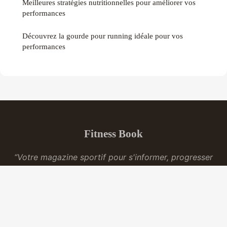
Meilleures stratégies nutritionnelles pour améliorer vos
performances
Découvrez la gourde pour running idéale pour vos
performances
Fitness Book
“Votre magazine sportif pour s'informer, progresser
et se dépasser”
Mentions légales
Contact
© 2026 Fitness Book. Tous droits réservés.