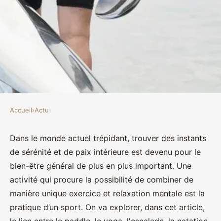
Accueil
›
Actu
ACTU
Les sports qui facilitent la
Dans le monde actuel trépidant, trouver des instants
de sérénité et de paix intérieure est devenu pour le
méditation (escalade, yoga,
bien-être général de plus en plus important. Une
paddle, autres)
activité qui procure la possibilité de combiner de
manière unique exercice et relaxation mentale est la
Amir
•
13 novembre 2023
•
2 min de lecture
pratique d’un sport. On va explorer, dans cet article,