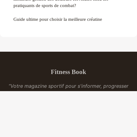
pratiquants de sports de combat?
Guide ultime pour choisir la meilleure créatine
Fitness Book
“Votre magazine sportif pour s'informer, progresser
et se dépasser”
Mentions légales
Contact
© 2026 Fitness Book. Tous droits réservés.