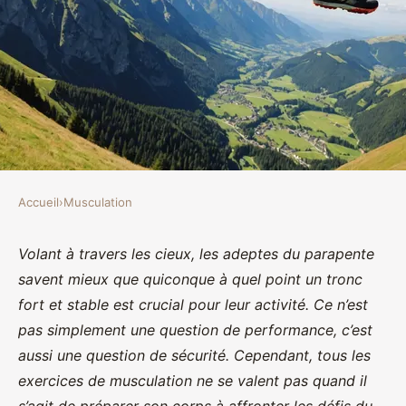
Accueil
›
Musculation
MUSCULATION
Quels exercices de musculation
Volant à travers les cieux, les adeptes du parapente
savent mieux que quiconque à quel point un tronc
sont recommandés pour
fort et stable est crucial pour leur activité. Ce n’est
renforcer les muscles du tronc
pas simplement une question de performance, c’est
chez les pratiquants de
aussi une question de sécurité. Cependant, tous les
parapente?
exercices de musculation ne se valent pas quand il